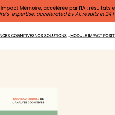
 Impact Mémoire, accélérée par l’IA : résultats 
s expertise, accelerated by AI: results in 24 h
ENCES COGNITIVES
NOS SOLUTIONS
MODULE IMPACT POSIT