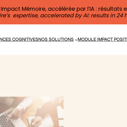
 Impact Mémoire, accélérée par l’IA : résultats 
s expertise, accelerated by AI: results in 24 h
ENCES COGNITIVES
NOS SOLUTIONS
MODULE IMPACT POSIT