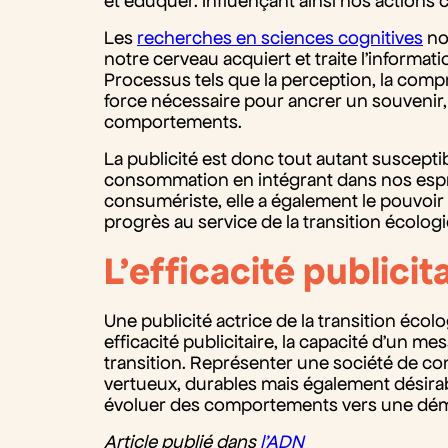
et éduquer. Influençant ainsi nos action
Les
recherches en sciences cognitives
no
notre cerveau acquiert et traite l’informat
Processus tels que la perception, la compr
force nécessaire pour ancrer un souvenir,
comportements.
La publicité est donc tout autant suscept
consommation en intégrant dans nos espri
consumériste, elle a également le pouvoir 
progrès au service de la transition écolog
L’efficacité publicit
Une publicité actrice de la transition éco
efficacité publicitaire, la capacité d’un me
transition. Représenter une société de 
vertueux, durables mais également désirable
évoluer des comportements vers une dém
Article publié dans
l’ADN