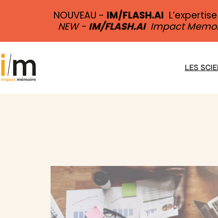
NOUVEAU -
IM/FLASH.AI
L’expertise
NEW -
IM/FLASH.AI
Impact Memoire’
Aller
au
LES SCI
contenu