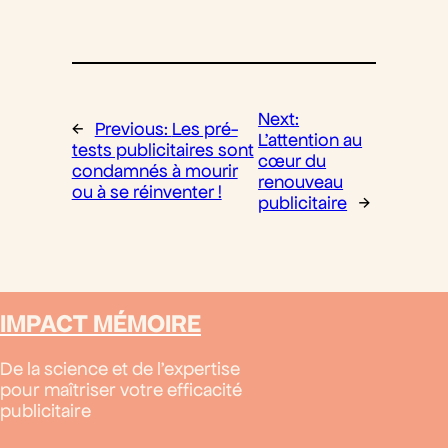
Next:
←
Previous:
Les pré-
L’attention au
tests publicitaires sont
cœur du
condamnés à mourir
renouveau
ou à se réinventer !
publicitaire
→
IMPACT MÉMOIRE
De la science et de l’expertise
pour maîtriser votre efficacité
publicitaire